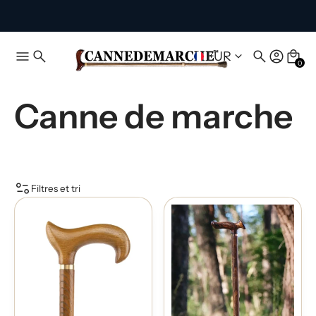
EUR
0
Canne de marche
Filtres et tri