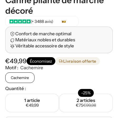
Canne pliante de marche
décoré
(+ 3488 avis)
Confort de marche optimal
Matériaux nobles et durables
Véritable accessoire de style
€49,99
Économisez
Livraison offerte
Motif :
Cachemire
Cachemire
Quantité :
-25%
1 article
2 articles
€49,99
€75
€99,98