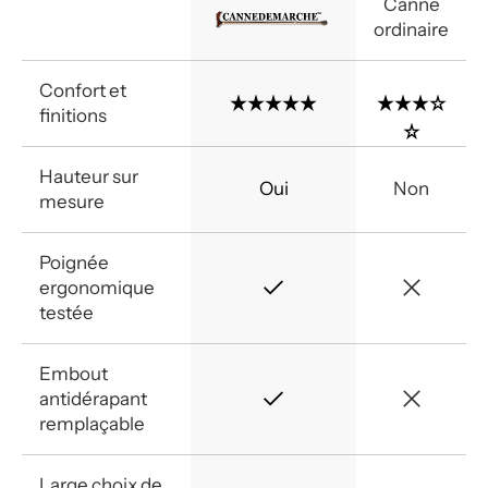
Canne
ordinaire
Confort et
finitions
Hauteur sur
Oui
Non
mesure
Poignée
ergonomique
testée
Embout
antidérapant
remplaçable
Large choix de