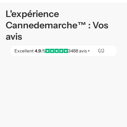
L'expérience
Cannedemarche™ : Vos
avis
Excellent
4.9
/5
3488 avis +