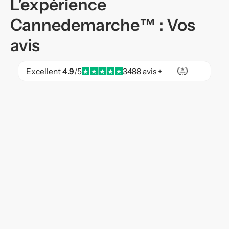
L'expérience
Cannedemarche™ : Vos
avis
Excellent
4.9
/5
3488 avis +