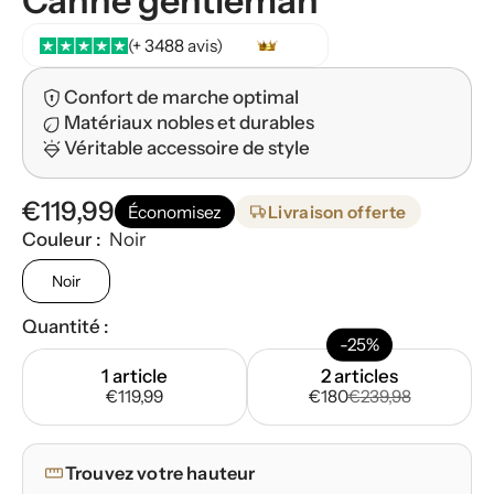
Canne gentleman
(+ 3488 avis)
Confort de marche optimal
Matériaux nobles et durables
Véritable accessoire de style
€119,99
Économisez
Livraison offerte
Couleur :
Noir
Noir
Quantité :
-25%
1 article
2 articles
€119,99
€180
€239,98
Trouvez votre hauteur