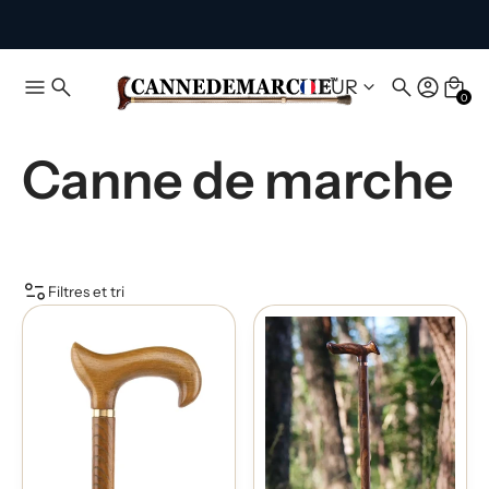
EUR
0
Canne de marche
Filtres et tri